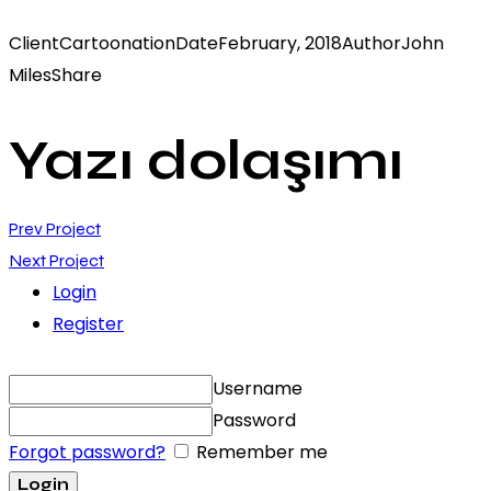
Client
Cartoonation
Date
February, 2018
Author
John
Miles
Share
Yazı dolaşımı
Prev Project
Next Project
Login
Register
Username
Password
Forgot password?
Remember me