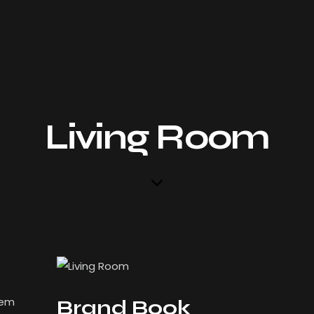
Living Room
tem
Brand Book