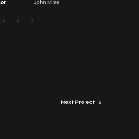
hor
John Miles
Next Project