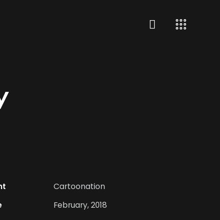
y
nt
Cartoonation
e
February, 2018